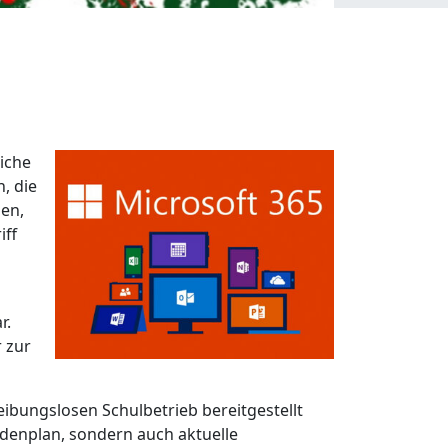
liche
, die
nen,
iff
r.
 zur
eibungslosen Schulbetrieb bereitgestellt
ndenplan, sondern auch aktuelle