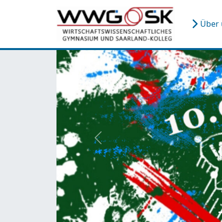
Über
zurück