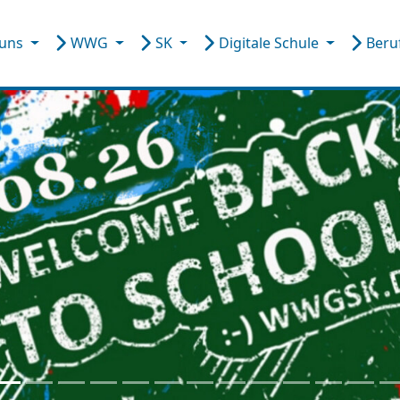
 uns
WWG
SK
Digitale Schule
Beru