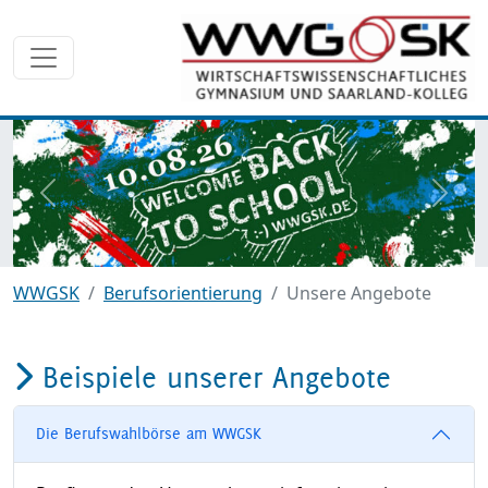
zurück
weite
WWGSK
Berufsorientierung
Unsere Angebote
Beispiele unserer Angebote
Die Berufswahlbörse am WWGSK