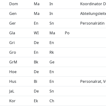
Dom
Ma
In
Koordinator Di
Gen
Ma
In
Abteilungslei
Ger
En
Sn
Personalrätin
Gla
WI
Ma
Po
Gri
De
En
Gro
En
Rk
GrM
Bk
Ge
Hoe
De
En
Hus
Bi
En
Personalrat, 
JaL
De
Sn
Kor
Ek
Ch