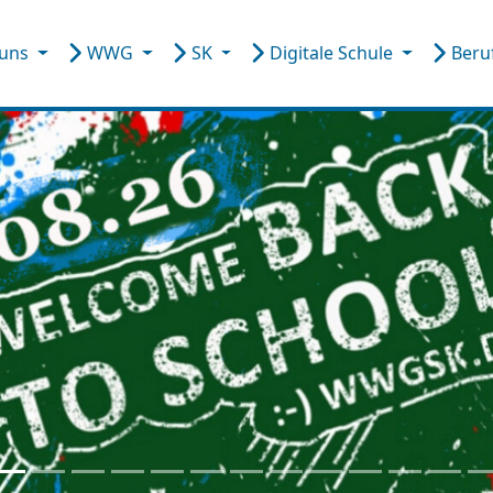
 uns
WWG
SK
Digitale Schule
Beru