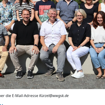
ber die E-Mail-Adresse
Kürzel@wwgsk.de