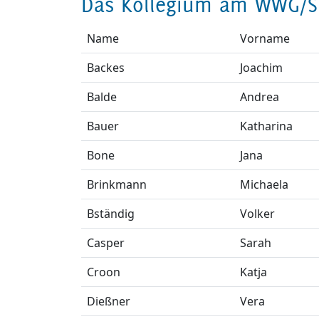
Das Kollegium am WWG/S
Name
Vorname
Backes
Joachim
Balde
Andrea
Bauer
Katharina
Bone
Jana
Brinkmann
Michaela
Bständig
Volker
Casper
Sarah
Croon
Katja
Dießner
Vera