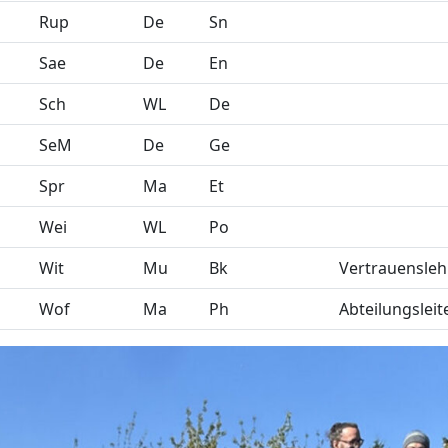
Rup
De
Sn
Sae
De
En
Sch
WL
De
SeM
De
Ge
Spr
Ma
Et
Wei
WL
Po
Wit
Mu
Bk
Vertrauensleh
Wof
Ma
Ph
Abteilungsleit