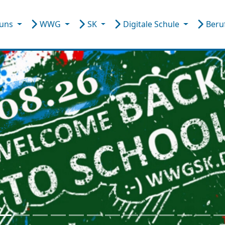
 uns
WWG
SK
Digitale Schule
Beru