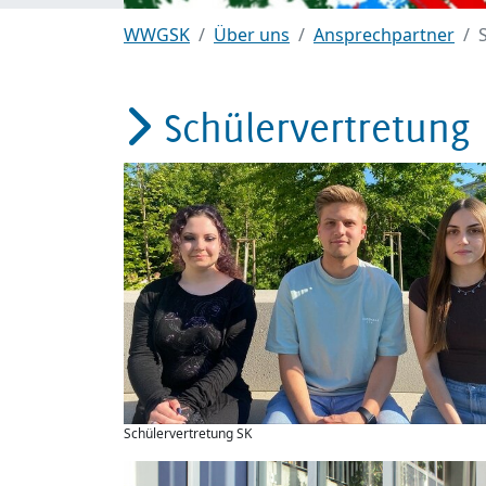
WWGSK
Über uns
Ansprechpartner
Schülervertretung
Schülervertretung SK