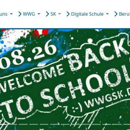
 uns
WWG
SK
Digitale Schule
Beru