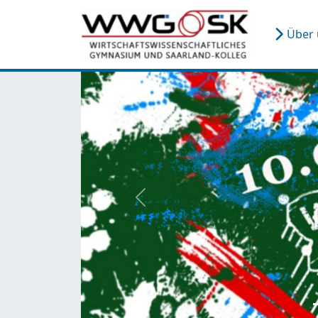
Über
zurück