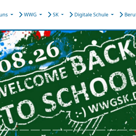
 uns
WWG
SK
Digitale Schule
Beru