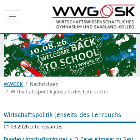
zurück
weite
WWGSK
Nachrichten
Wirtschaftspolitik jenseits des Lehrbuchs
Wirtschaftspolitik jenseits des Lehrbuchs
01.03.2026
Interessantes
Bundeswirtschaftsminister a. D. Peter Altmaier zu Gast