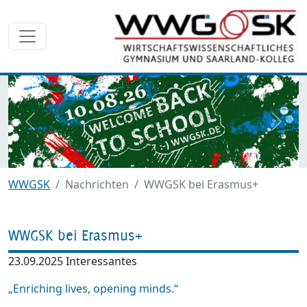
zurück
weite
WWGSK
Nachrichten
WWGSK bei Erasmus+
WWGSK bei Erasmus+
23.09.2025
Interessantes
„Enriching lives, opening minds.“