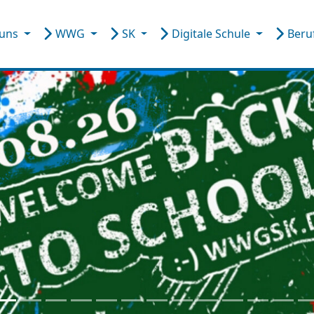
 uns
WWG
SK
Digitale Schule
Beru